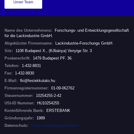
Unser Team
Name des Unternehmens:
Forschungs- und Entwicklungsgesellschaft
für die Lackindustrie GmbH.
Abgekürzter Firmenname:
Lackindustrie-Forschungs GmbH.
Sitz:
1108 Budapest X., (Kőbánya) Venyige Str. 3
Postanschrift:
1479 Budapest PF. 36.
Telefon:
1-432-8831
Fax:
1-432-8830
E-Mail:
fki@festekkutato.hu
Firmenregisternummer:
01-09-062762
Steuernummer:
10254255-2-42
USt-ID Nummer:
HU10254255
Kontoführende Bank:
ERSTEBANK
Gründungsjahr:
1989
Datenschutz:
Datenverwaltungshandbuch