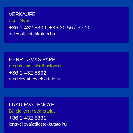
VERKAUFE
Zsolt Gyuris
+36 1 432 8839,
+36 20 567 3770
sales[at]festekkutato.hu
HERR TAMÁS PAPP
produktionsleiter /Lackwerk
+36 1 432 8832
rendeles[at]festekkutato.hu
FRAU ÉVA LENGYEL
Büroleiterin / sekretariat
+36 1 432 8831
lengyel.eva[at]festekkutato.hu