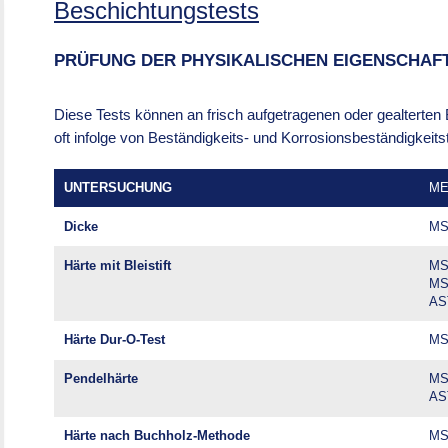
Beschichtungstests
PRÜFUNG DER PHYSIKALISCHEN EIGENSCHAF
Diese Tests können an frisch aufgetragenen oder gealterte
oft infolge von Beständigkeits- und Korrosionsbeständigkeits
UNTERSUCHUNG
ME
Dicke
MS
Härte mit Bleistift
MSZ
MS
AS
Härte Dur-O-Test
MS
Pendelhärte
MS
AS
Härte nach Buchholz-Methode
MS