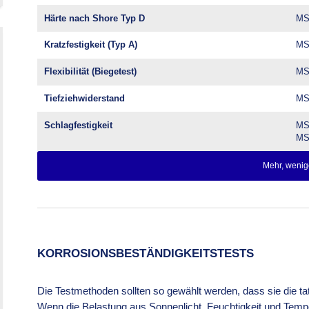
Härte nach Shore Typ D
MS
Kratzfestigkeit (Typ A)
MS
Flexibilität (Biegetest)
MS
Tiefziehwiderstand
MS
Schlagfestigkeit
MS
MS
Mehr, wenig
KORROSIONSBESTÄNDIGKEITSTESTS
Die Testmethoden sollten so gewählt werden, dass sie die t
Wenn die Belastung aus Sonnenlicht, Feuchtigkeit und Temper