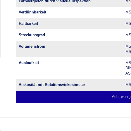
Farbvergleich durch visuelle Inspektion
MS
Verdünnbarkeit
MS
Haltbarkeit
MS
Streckunsgrad
MS
Volumenstrom
MS
MS
Auslaufzeit
MS
DIN
AS
Viskosität mit Rotationsviskosimeter
MS
Mehr, wenig