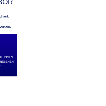
BOR
itiert.
werden:
ÜFUNGEN
RIEBENEN
D.