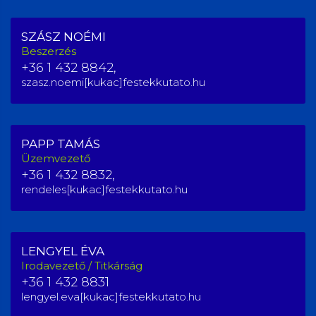
SZÁSZ NOÉMI
Beszerzés
+36 1 432 8842,
szasz.noemi[kukac]festekkutato.hu
PAPP TAMÁS
Üzemvezető
+36 1 432 8832,
rendeles[kukac]festekkutato.hu
LENGYEL ÉVA
Irodavezető / Titkárság
+36 1 432 8831
lengyel.eva[kukac]festekkutato.hu