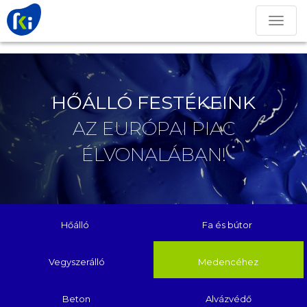
Toggle
navigation
HŐÁLLÓ FESTÉKEINK
AZ EURÓPAI PIAC
ÉLVONALÁBAN!
Hőálló
Fa és bútor
Vegyszerálló
Medencéhez
Beton
Alvázvédő