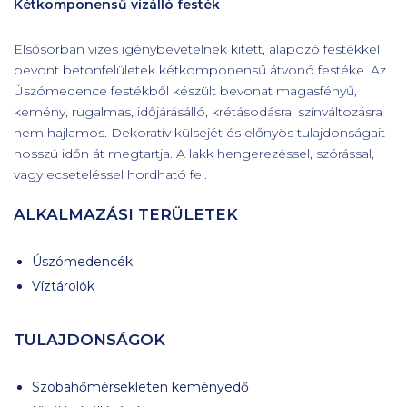
Kétkomponensű vízálló festék
Elsősorban vizes igénybevételnek kitett, alapozó festékkel
bevont betonfelületek kétkomponensű átvonó festéke. Az
Úszómedence festékből készült bevonat magasfényű,
kemény, rugalmas, időjárásálló, krétásodásra, színváltozásra
nem hajlamos. Dekoratív külsejét és előnyös tulajdonságait
hosszú időn át megtartja. A lakk hengerezéssel, szórással,
vagy ecseteléssel hordható fel.
ALKALMAZÁSI TERÜLETEK
Úszómedencék
Víztárolók
TULAJDONSÁGOK
Szobahőmérsékleten keményedő