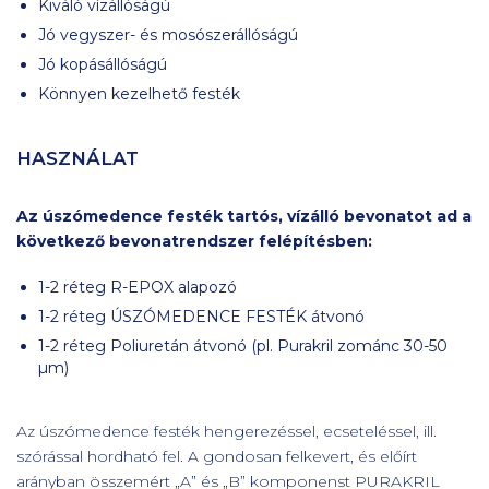
Kiváló vízállóságú
Jó vegyszer- és mosószerállóságú
Jó kopásállóságú
Könnyen kezelhető festék
HASZNÁLAT
Az úszómedence festék tartós, vízálló bevonatot ad a
következő bevonatrendszer felépítésben:
1-2 réteg R-EPOX alapozó
1-2 réteg ÚSZÓMEDENCE FESTÉK átvonó
1-2 réteg Poliuretán átvonó (pl. Purakril zománc 30-50
µm)
Az úszómedence festék hengerezéssel, ecseteléssel, ill.
szórással hordható fel. A gondosan felkevert, és előírt
arányban összemért „A” és „B” komponenst PURAKRIL