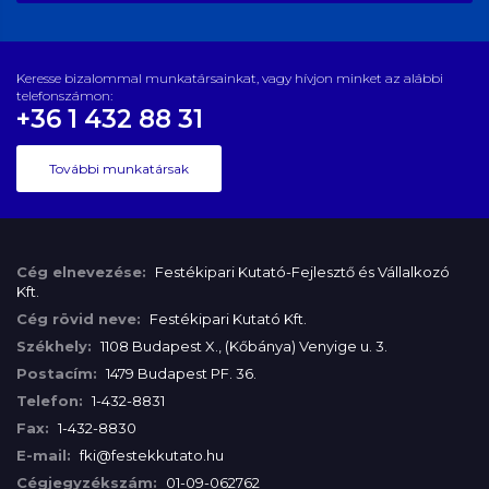
Keresse bizalommal munkatársainkat, vagy hívjon minket az alábbi
telefonszámon:
+36 1 432 88 31
További munkatársak
Cég elnevezése:
Festékipari Kutató-Fejlesztő és Vállalkozó
Kft.
Cég rövid neve:
Festékipari Kutató Kft.
Székhely:
1108 Budapest X., (Kőbánya) Venyige u. 3.
Postacím:
1479 Budapest PF. 36.
Telefon:
1-432-8831
Fax:
1-432-8830
E-mail:
fki@festekkutato.hu
Cégjegyzékszám:
01-09-062762