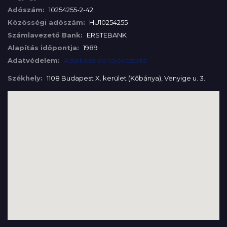
Adószám:
10254255-2-42
Közösségi adószám:
HU10254255
Számlavezető Bank:
ERSTEBANK
Alapítás időpontja:
1989
Adatvédelem:
Adatkezelési tájékoztató
Székhely:
1108 Budapest X. kerület (Kőbánya), Venyige u. 3.