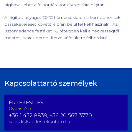
hígítóval lehet a felhordási konzisztenciára hígítani.
A hígított anyagot 20°C hőmérsékleten a komponensek
összekeverését követő 4 órán belül fel kell használni. Az
úszómedence festéket 1-2 rétegben kell a nedvességtől
mentes, száraz beton- illetve kőfelületre felhordani.
Kapcsolattartó személyek
ÉRTÉKESÍTÉS
Gyuris Zsolt
+36 1 432 8839,
+36 20 567 3770
sales[kukac]festekkutato.hu