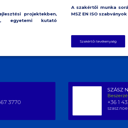
A szakértői munka sorá
lesztési projektekben,
MSZ EN ISO szabványok 
el, egyetemi kutató
Szakértői tevékenység
SZÁSZ 
Beszerzé
567 3770
+36 1 43
szasz.noe