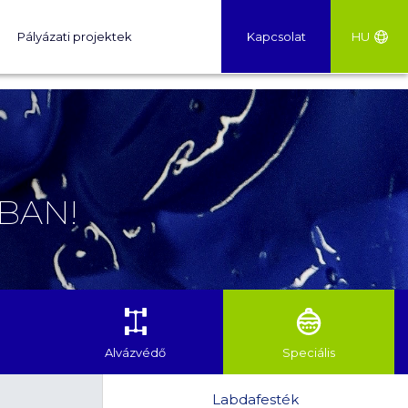
Pályázati projektek
Kapcsolat
HU
BAN!
Alvázvédő
Speciális
Labdafesték