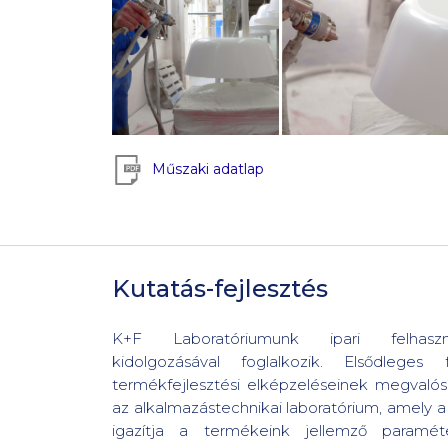
Műszaki adatlap
Kutatás-fejlesztés
K+F Laboratóriumunk ipari felhaszná
kidolgozásával foglalkozik. Elsődlege
termékfejlesztési elképzeléseinek megvalós
az alkalmazástechnikai laboratórium, amely 
igazítja a termékeink jellemző paramét