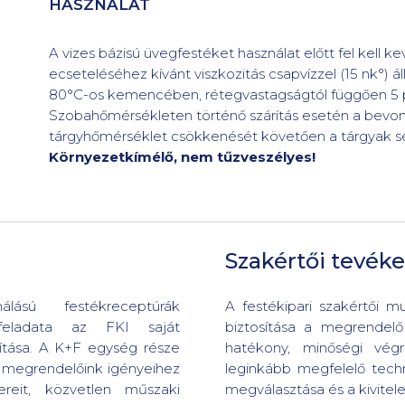
HASZNÁLAT
A vizes bázisú üvegfestéket használat előtt fel kell k
ecseteléséhez kívánt viszkozitás csapvízzel (15 nk°) á
80°C-os kemencében, rétegvastagságtól függően 5 per
Szobahőmérsékleten történő szárítás esetén a bevona
tárgyhőmérséklet csökkenését követően a tárgyak 
Környezetkímélő, nem tűzveszélyes!
Szakértői tevék
lású festékreceptúrák
A festékipari szakértői 
s feladata az FKI saját
biztosítása a megrendelő
ítása. A K+F egység része
hatékony, minőségi végr
a megrendelőink igényeihez
leginkább megfelelő tech
ereit, közvetlen műszaki
megválasztása és a kivitele