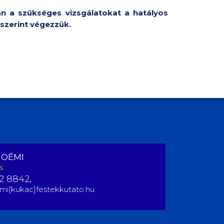
n a szükséges vizsgálatokat a hatályos
szerint végezzük.
NOÉMI
s
2 8842,
mi[kukac]festekkutato.hu