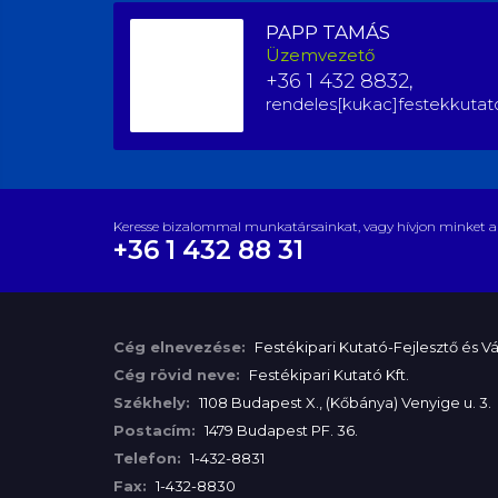
PAPP TAMÁS
Üzemvezető
+36 1 432 8832,
rendeles[kukac]festekkutat
Keresse bizalommal munkatársainkat, vagy hívjon minket a
+36 1 432 88 31
Cég elnevezése:
Festékipari Kutató-Fejlesztő és Vál
Cég rövid neve:
Festékipari Kutató Kft.
Székhely:
1108 Budapest X., (Kőbánya) Venyige u. 3.
Postacím:
1479 Budapest PF. 36.
Telefon:
1-432-8831
Fax:
1-432-8830