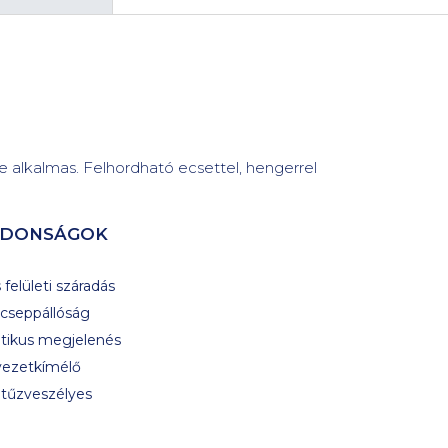
e alkalmas. Felhordható ecsettel, hengerrel
JDONSÁGOK
 felületi száradás
zcseppállóság
tikus megjelenés
yezetkímélő
tűzveszélyes