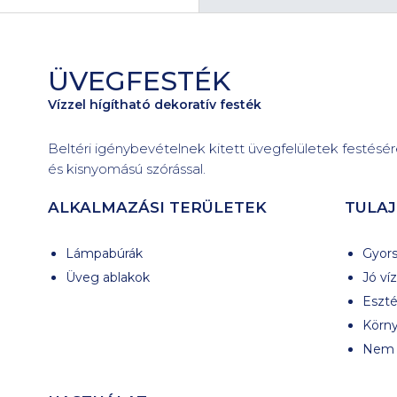
ÜVEGFESTÉK
Vízzel hígítható dekoratív festék
Beltéri igénybevételnek kitett üvegfelületek festésér
és kisnyomású szórással.
ALKALMAZÁSI TERÜLETEK
TULA
Lámpabúrák
Gyors
Üveg ablakok
Jó ví
Eszté
Körn
Nem 