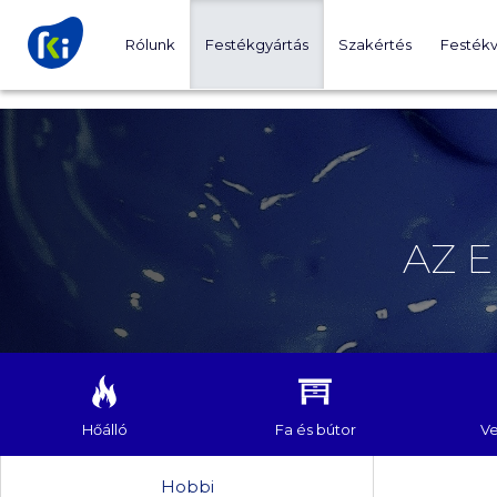
Rólunk
Festékgyártás
Szakértés
Festékv
AZ 
Hőálló
Fa és bútor
Ve
Hobbi