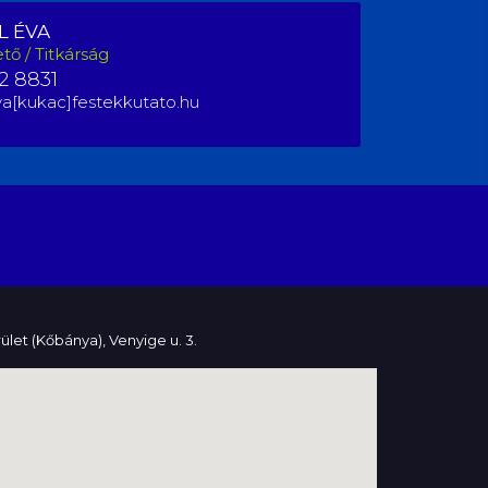
L ÉVA
tő / Titkárság
2 8831
va[kukac]festekkutato.hu
ület (Kőbánya), Venyige u. 3.