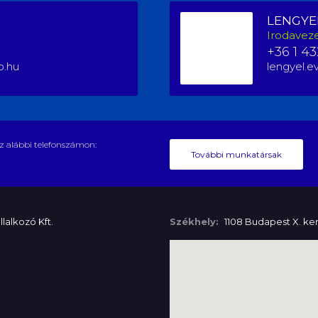
LENGYE
Irodaveze
+36 1 43
o.hu
lengyel.e
z alábbi telefonszámon:
További munkatársak
lalkozó Kft.
Székhely:
1108 Budapest X. ker