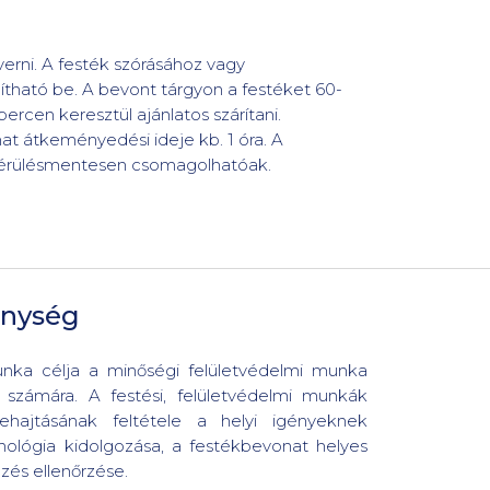
everni. A festék szórásához vagy
llítható be. A bevont tárgyon a festéket 60-
cen keresztül ajánlatos szárítani.
t átkeményedési ideje kb. 1 óra. A
sérülésmentesen csomagolhatóak.
enység
munka célja a minőségi felületvédelmi munka
 számára. A festési, felületvédelmi munkák
ehajtásának feltétele a helyi igényeknek
nológia kidolgozása, a festékbevonat helyes
zés ellenőrzése.