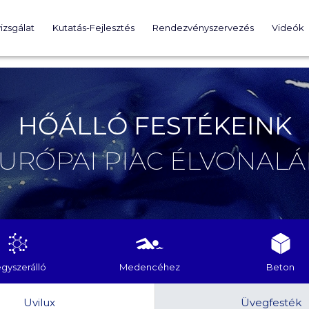
izsgálat
Kutatás-Fejlesztés
Rendezvényszervezés
Videók
HŐÁLLÓ FESTÉKEINK
EURÓPAI PIAC ÉLVONALÁ
gyszerálló
Medencéhez
Beton
Uvilux
Üvegfesték