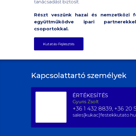
tanácsadást biztosít.
Részt veszünk hazai és nemzetközi fej
együttműködve ipari partnerekk
csoportokkal.
Kutatás-Fejlesztés
Kapcsolattartó személyek
ÉRTÉKESÍTÉS
Gyuris Zsolt
+36 1 432 8839,
+36 20 
sales[kukac]festekkutato.hu