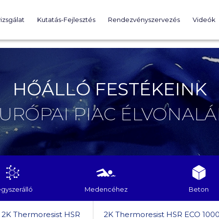
izsgálat
Kutatás-Fejlesztés
Rendezvényszervezés
Videók
HŐÁLLÓ FESTÉKEINK
EURÓPAI PIAC ÉLVONALÁ
gyszerálló
Medencéhez
Beton
2K Thermoresist HSR
2K Thermoresist HSR ECO 100