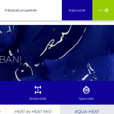
Pályázati projektek
Kapcsolat
HU
BAN!
Alvázvédő
Speciális
0
HEAT és HEAT MIO
AQUA-HEAT