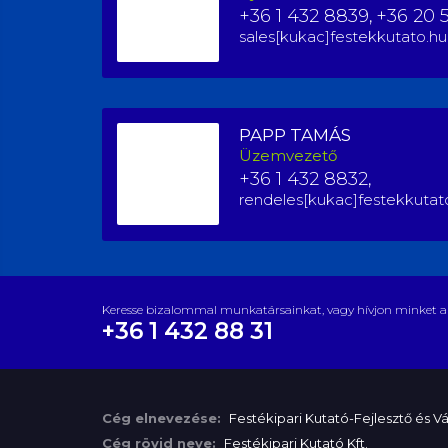
+36 1 432 8839,
+36 20 
sales[kukac]festekkutato.hu
PAPP TAMÁS
Üzemvezető
+36 1 432 8832,
rendeles[kukac]festekkutat
Keresse bizalommal munkatársainkat, vagy hívjon minket a
+36 1 432 88 31
Cég elnevezése:
Festékipari Kutató-Fejlesztő és Vál
Cég rövid neve:
Festékipari Kutató Kft.