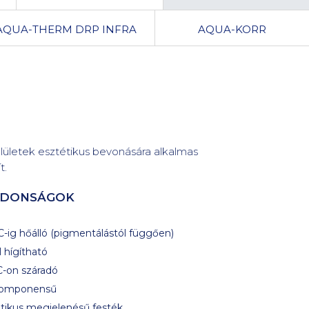
AQUA-THERM DRP INFRA
AQUA-KORR
lületek esztétikus bevonására alkalmas
t.
JDONSÁGOK
-ig hőálló (pigmentálástól függően)
l hígítható
-on száradó
omponensű
tikus megjelenésű festék