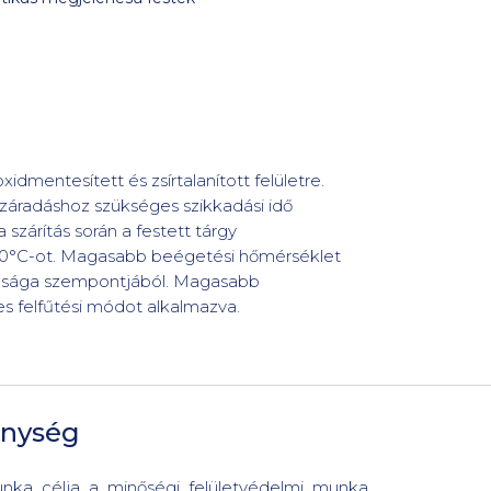
idmentesített és zsírtalanított felületre.
száradáshoz szükséges szikkadási idő
szárítás során a festett tárgy
 180°C-ot. Magasabb beégetési hőmérséklet
llósága szempontjából. Magasabb
s felfűtési módot alkalmazva.
enység
munka célja a minőségi felületvédelmi munka