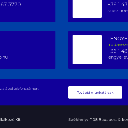
567 3770
+36 1 43
szasz.noe
LENGYE
Irodaveze
+36 1 43
o.hu
lengyel.e
z alábbi telefonszámon:
További munkatársak
lalkozó Kft.
Székhely:
1108 Budapest X. ker