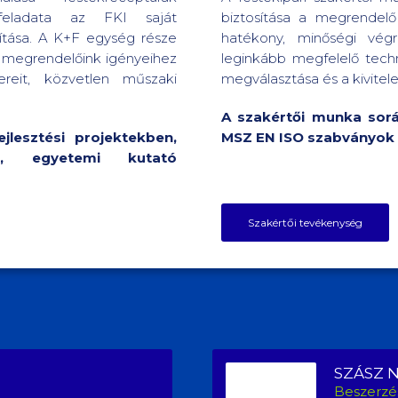
s feladata az FKI saját
biztosítása a megrendelő
ítása. A K+F egység része
hatékony, minőségi végr
a megrendelőink igényeihez
leginkább megfelelő tech
ereit, közvetlen műszaki
megválasztása és a kivitele
A szakértői munka sorá
lesztési projektekben,
MSZ EN ISO szabványok 
el, egyetemi kutató
Szakértői tevékenység
SZÁSZ 
Beszerzé