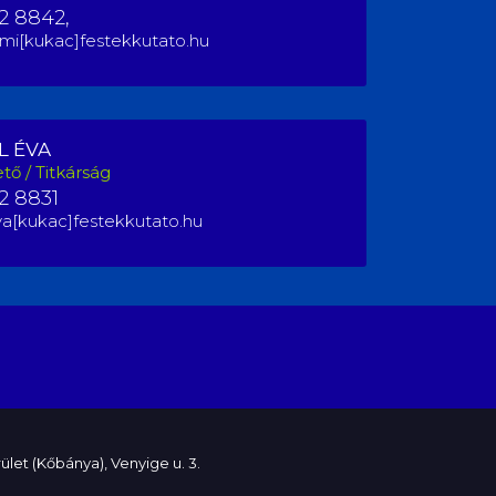
2 8842,
mi[kukac]festekkutato.hu
L ÉVA
tő / Titkárság
2 8831
va[kukac]festekkutato.hu
ület (Kőbánya), Venyige u. 3.