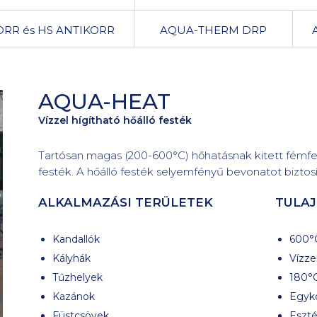
RR és HS ANTIKORR
AQUA-THERM DRP
AQUA-HEAT
Vízzel hígítható hőálló festék
Tartósan magas (200-600°C) hőhatásnak kitett fémfe
festék. A hőálló festék selyemfényű bevonatot biztosí
ALKALMAZÁSI TERÜLETEK
TULA
Kandallók
600°C
Kályhák
Vízze
Tűzhelyek
180°C
Kazánok
Egyk
Füstcsövek
Eszté