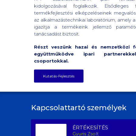
kidolgozásával foglalkozik. Elsődlege
termékfejlesztési elképzeléseinek megvalós
az alkalmazástechnikai laboratórium, amely 
igazítja a termékeink jellemző paramét
tanácsadást biztosít.
Részt veszünk hazai és nemzetközi fej
együttműködve ipari partnerekk
csoportokkal.
Kutatás-Fejlesztés
Kapcsolattartó személyek
ÉRTÉKESÍTÉS
Gyuris Zsolt