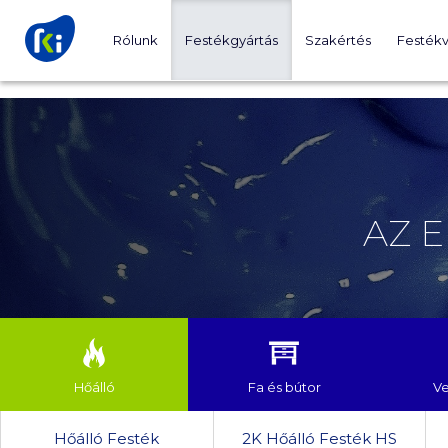
Rólunk
Festékgyártás
Szakértés
Festékv
AZ 
Hőálló
Fa és bútor
Ve
Hőálló Festék
2K Hőálló Festék HS