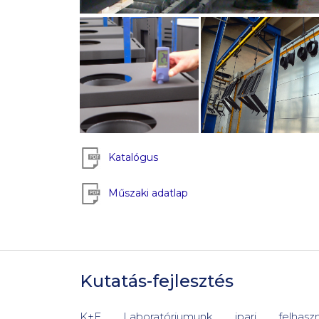
Katalógus
Műszaki adatlap
Kutatás-fejlesztés
K+F Laboratóriumunk ipari felhaszná