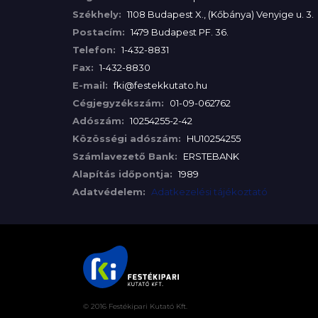
Székhely:
1108 Budapest X., (Kőbánya) Venyige u. 3.
Postacím:
1479 Budapest PF. 36.
Telefon:
1-432-8831
Fax:
1-432-8830
E-mail:
fki@festekkutato.hu
Cégjegyzékszám:
01-09-062762
Adószám:
10254255-2-42
Közösségi adószám:
HU10254255
Számlavezető Bank:
ERSTEBANK
Alapítás időpontja:
1989
Adatvédelem:
Adatkezelési tájékoztató
© 2016 Festékipari Kutató Kft.