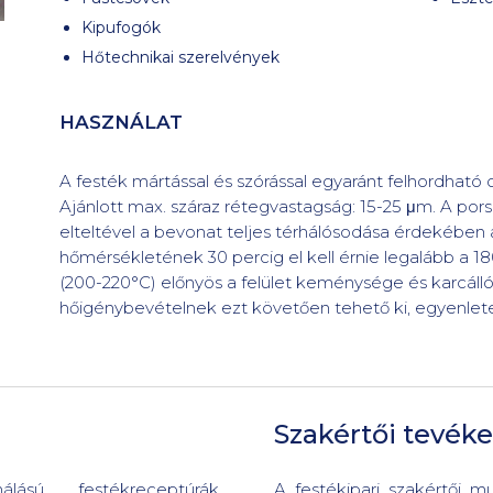
Kipufogók
Hőtechnikai szerelvények
HASZNÁLAT
A festék mártással és szórással egyaránt felhordható ox
Ajánlott max. száraz rétegvastagság: 15-25 μm. A por
elteltével a bevonat teljes térhálósodása érdekében a 
hőmérsékletének 30 percig el kell érnie legalább a
(200-220°C) előnyös a felület keménysége és karcá
hőigénybevételnek ezt követően tehető ki, egyenlete
Szakértői tevék
lású festékreceptúrák
A festékipari szakértői 