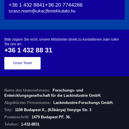
+36 1 432 8841
+36 20 7744286
szasz.noemi[kukac]festekkutato.hu
Bitte zögern Sie nicht, unsere Mitarbeiter direkt zu kontaktieren oder rufen
Sie uns an::
+36 1 432 88 31
Unser Team
Name des Unternehmens:
Forschungs- und
Entwicklungsgesellschaft für die Lackindustrie GmbH.
Abgekürzter Firmenname:
Lackindustrie-Forschungs GmbH.
Sitz:
1108 Budapest X., (Kőbánya) Venyige Str. 3
Postanschrift:
1479 Budapest PF. 36.
Telefon:
1-432-8831