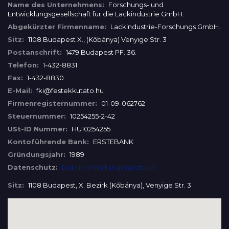
Name des Unternehmens:
Forschungs- und
Entwicklungsgesellschaft für die Lackindustrie GmbH.
Abgekürzter Firmenname:
Lackindustrie-Forschungs GmbH.
Sitz:
1108 Budapest X., (Kőbánya) Venyige Str. 3
Postanschrift:
1479 Budapest PF. 36.
Telefon:
1-432-8831
Fax:
1-432-8830
E-Mail:
fki@festekkutato.hu
Firmenregisternummer:
01-09-062762
Steuernummer:
10254255-2-42
USt-ID Nummer:
HU10254255
Kontoführende Bank:
ERSTEBANK
Gründungsjahr:
1989
Datenschutz:
Datenverwaltungshandbuch
Sitz:
1108 Budapest, X. Bezirk (Kőbánya), Venyige Str. 3