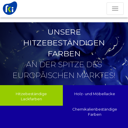
Toggle
navigation
UNSERE
HITZEBESTÄNDIGEN
FARBEN
AN DER SPITZE DES
EUROPÄISCHEN MARKTES!
Hitzebeständige
Holz- und Möbellacke
Lackfarben
Chemikalienbeständige
Farben