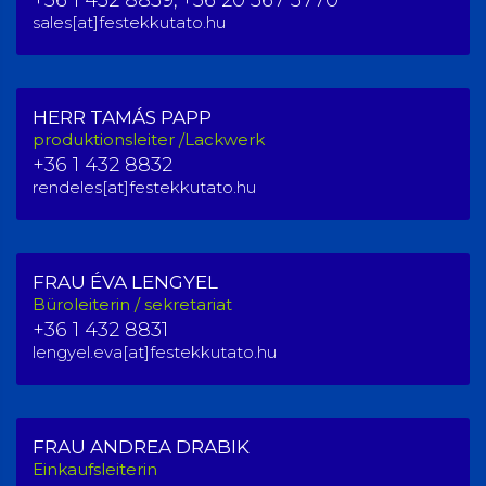
sales[at]festekkutato.hu
HERR TAMÁS PAPP
produktionsleiter /Lackwerk
+36 1 432 8832
rendeles[at]festekkutato.hu
FRAU ÉVA LENGYEL
Büroleiterin / sekretariat
+36 1 432 8831
lengyel.eva[at]festekkutato.hu
FRAU ANDREA DRABIK
Einkaufsleiterin